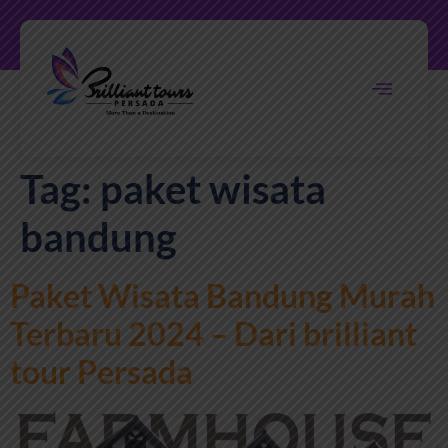
Tag:
paket wisata
bandung
Paket Wisata Bandung Murah
Terbaru 2024 – Dari brilliant
tour Persada