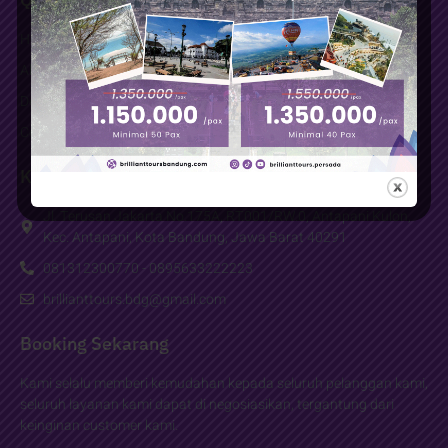
Home
About Us
Destination
Contact
Kontak
Jl. Terusan Jakarta No.175A, RT.001/RW.0, Antapani Kulon,
Kec. Antapani, Kota Bandung, Jawa Barat 40291
081312300770 - 0895633222223
brillianttours.bdg@gmail.com
Booking Sekarang
Kami selalu memberi kemudahan kepada seluruh pelanggan kami,
seluruh layanan kami dapat di negosiasikan, tergantung dari
keinginan customer kami.