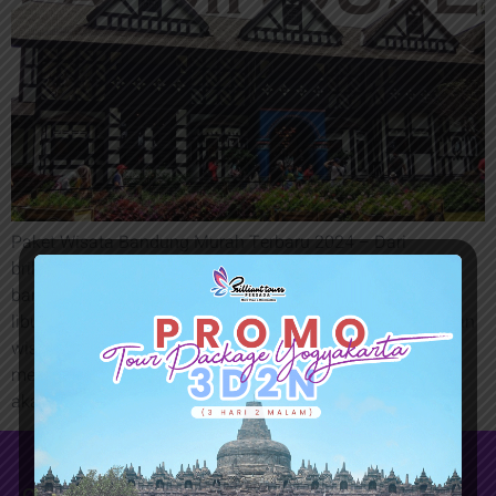
Paket Wisata Bandung Murah Terbaru 2024 – Dari
brillianttour bagus dijadikan untuk pilihan paket liburan di
bandung bersama keluarga dan rekan kantor yang ingin
liburan di bandung pada musim libur telah tiba. Penawaran
wisata bandung dari kami cukup flexsible dan juga
menawarkan budget yang murah namun bukan murahan
akan tetapi berkualitas. Pada zaman sekarang ini […]
Quick Links